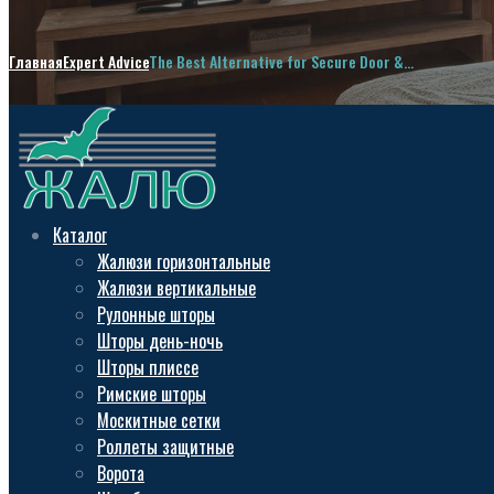
Главная
Expert Advice
The Best Alternative for Secure Door &...
Каталог
Жалюзи горизонтальные
Жалюзи вертикальные
Рулонные шторы
Шторы день-ночь
Шторы плиссе
Римские шторы
Москитные сетки
Роллеты защитные
Ворота