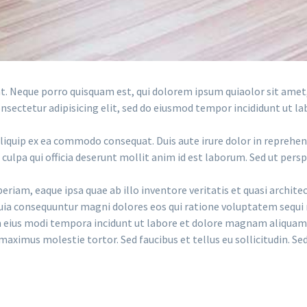
. Neque porro quisquam est, qui dolorem ipsum quiaolor sit amet,
sectetur adipisicing elit, sed do eiusmod tempor incididunt ut la
liquip ex ea commodo consequat. Duis aute irure dolor in reprehende
culpa qui officia deserunt mollit anim id est laborum. Sed ut perspi
m, eaque ipsa quae ab illo inventore veritatis et quasi archite
 quia consequuntur magni dolores eos qui ratione voluptatem sequi
uam eius modi tempora incidunt ut labore et dolore magnam aliqua
aximus molestie tortor. Sed faucibus et tellus eu sollicitudin. Sed