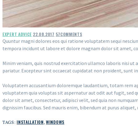
EXPERT ADVICE
22.08.2017
57
COMMENTS
Quuntur magni dolores eos qui ratione voluptatem sequi nesciunt
tempora incidunt ut labore et dolore magnam dolor sit amet, con
Minim veniam, quis nostrud exercitation ullamco laboris nisi ut a
pariatur. Excepteur sint occaecat cupidatat non proident, sunt in 
Voluptatem accusantium doloremque laudantium, totam rem aperia
voluptatem quia voluptas sit aspernatur aut odit aut fugit, sed
dolor sit amet, consectetur, adipisci velit, sed quia non numq
dignissim faucibus. Sed mauris enim, bibendum at purus aliquet, m
INSTALLATION
,
WINDOWS
TAGS: